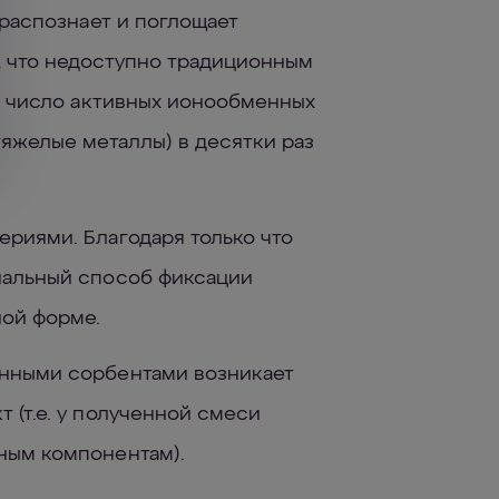
 распознает и поглощает
, что недоступно традиционным
е, число активных ионообменных
тяжелые металлы) в десятки раз
риями. Благодаря только что
нальный способ фиксации
ной форме.
нными сорбентами возникает
 (т.е. у полученной смеси
ным компонентам).