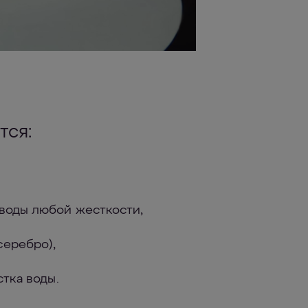
тся:
воды любой жесткости,
серебро),
стка воды.