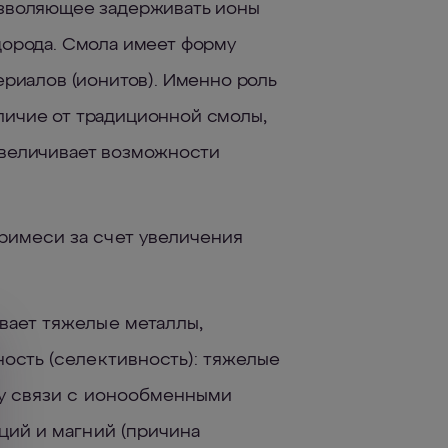
озволяющее задерживать ионы
дорода. Смола имеет форму
ериалов (ионитов). Именно роль
личие от традиционной смолы,
увеличивает возможности
имеси за счет увеличения
вает тяжелые металлы,
ость (селективность): тяжелые
лу связи с ионообменными
ций и магний (причина