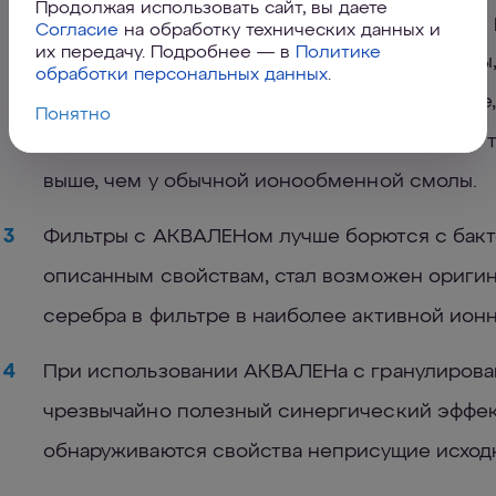
Продолжая использовать сайт, вы даете
жесткости воды). Это означает, что АКВАЛЕН
Согласие
на обработку технических данных и
их передачу. Подробнее — в
Политике
тяжелые металлы при любой жесткости воды
обработки персональных данных
.
фильтрам. Кроме того, при одинаковой масс
Понятно
групп в АКВАЛЕНе (именно они захватывают 
выше, чем у обычной ионообменной смолы.
3
Фильтры с АКВАЛЕНом лучше борются с бакте
описанным свойствам, стал возможен ориги
серебра в фильтре в наиболее активной ион
4
При использовании АКВАЛЕНа с гранулирова
чрезвычайно полезный синергический эффект
обнаруживаются свойства неприсущие исход