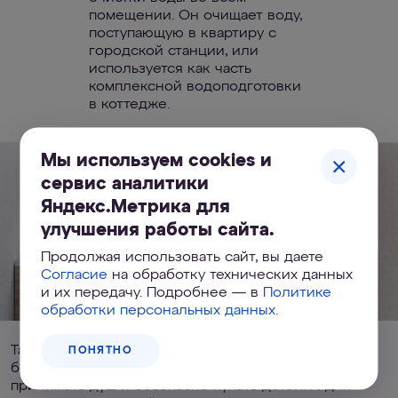
помещении. Он очищает воду,
поступающую в квартиру с
городской станции, или
используется как часть
комплексной водоподготовки
в коттедже.
Мы используем cookies и
сервис аналитики
Яндекс.Метрика для
улучшения работы сайта.
Продолжая использовать сайт, вы даете
Согласие
на обработку технических данных
и их передачу. Подробнее — в
Политике
обработки персональных данных
.
Таким образом получается чистая, прозрачная вода
ПОНЯТНО
без посторонних запахов, в которой приятно
принимать душ и безопасно купать детей. А для