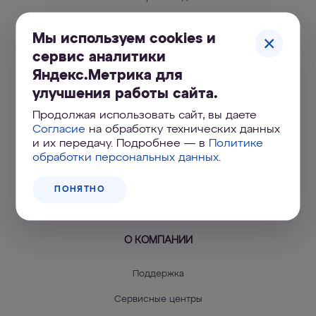
Магистральные фильтры
Мы используем cookies и
Чистая вода для умывания
сервис аналитики
Яндекс.Метрика для
Сменные модули
улучшения работы сайта.
Инструкции по установке фильтров
Продолжая использовать сайт, вы даете
Регистрация продукта (сервис
Согласие
на обработку технических данных
напоминаний)
и их передачу. Подробнее — в
Политике
обработки персональных данных
.
Регистрация умягчителя
ПОНЯТНО
Профессиональная водоочистка
О КОМПАНИИ
Поддержка
Сервисные центры