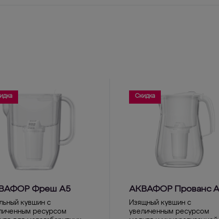
идка
Скидка
ВАФОР Фреш А5
АКВАФОР Прованс 
льный кувшин с
Изящный кувшин с
личенным ресурсом
увеличенным ресурсом