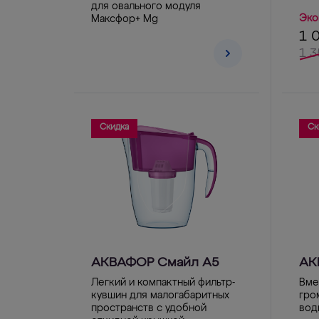
для овального модуля
Эко
Максфор+ Mg
1 
1 3
Скидка
Ск
АКВАФОР Смайл А5
АК
Легкий и компактный фильтр-
Вме
кувшин для малогабаритных
гро
пространств с удобной
вод