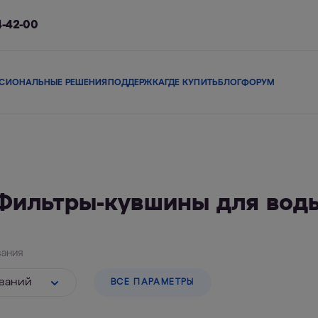
4-42-00
СИОНАЛЬНЫЕ РЕШЕНИЯ
ПОДДЕРЖКА
ГДЕ КУПИТЬ
БЛОГ
ФОРУМ
ы
Сменные модули
Магистральные фильтры
В коттедж
Сопутствующие 
Фильтры-кувшины для вод
льтры
Фильтры-кувшины
Смарт-фильтры
Фи
ания
ваний
ВСЕ ПАРАМЕТРЫ