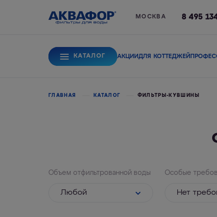
8 495 13
МОСКВА
КАТАЛОГ
АКЦИИ
ДЛЯ КОТТЕДЖЕЙ
ПРОФЕС
Для питьевой вод
ГЛАВНАЯ
КАТАЛОГ
ФИЛЬТРЫ-КУВШИНЫ
Системы обратного
Сорбционные фи
осмоса
Объем отфильтрованной воды
Особые требов
Любой
Нет требо