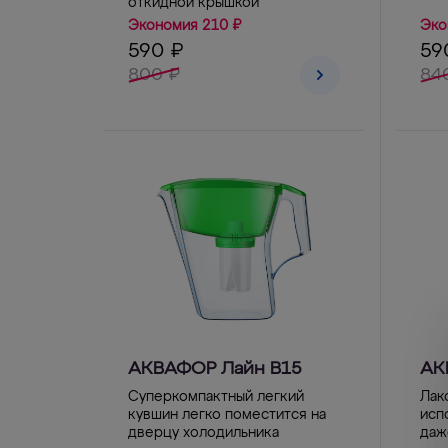
откидной крышкой
Экономия 210 ₽
Эко
590 ₽
59
800 ₽
84
АКВАФОР Лайн B15
АК
Суперкомпактный легкий
Лак
кувшин легко поместится на
исп
дверцу холодильника
даж