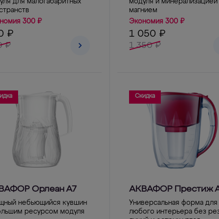
уля для малогабаритных
модуля и минерализацией
странств
магнием
номия 300 ₽
Экономия 300 ₽
0 ₽
1 050 ₽
0 ₽
1 350 ₽
идка
Скидка
ВАФОР Орлеан А7
АКВАФОР Престиж 
щный небьющийся кувшин
Универсальная форма для
ольшим ресурсом модуля
любого интерьера без ре