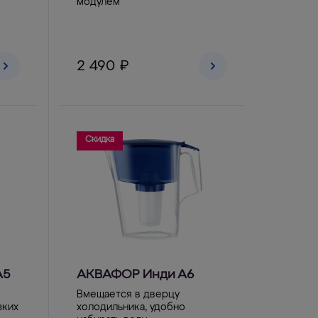
модулем
2 490 ₽
Скидка
А5
АКВАФОР Инди А6
Вмещается в дверцу
зких
холодильника, удобно