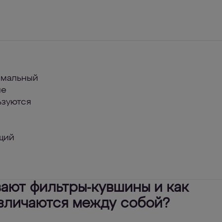
имальный
не
ьзуются
щий
вают фильтры-кувшины и как
зличаются между собой?