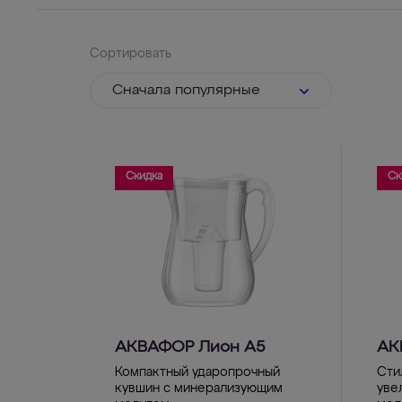
Сортировать
Cначала популярные
Скидка
Ск
АКВАФОР Лион А5
АК
Компактный ударопрочный
Сти
кувшин с минерализующим
уве