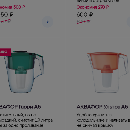
линий и острых углов
номия 300 ₽
Экономия 270 ₽
050 ₽
600 ₽
50 ₽
870 ₽
идка
ВАФОР Гарри А5
АКВАФОР Ультра А5
стительный, но не
Удобно хранить в
моздкий, очистит 1,9 литра
холодильнике и наливать 
ы за одно проливание
не снимая крышку