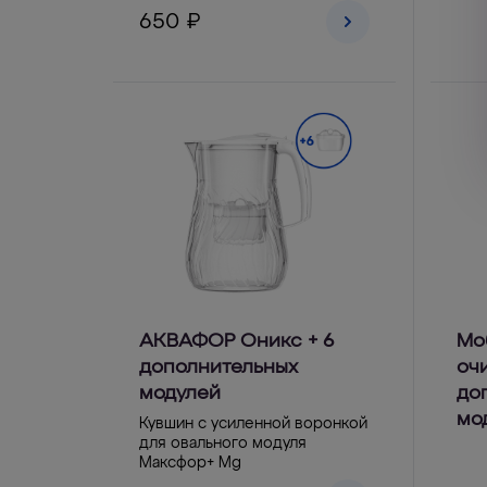
650 ₽
АКВАФОР Оникс + 6
Мо
дополнительных
очи
модулей
до
мо
Кувшин с усиленной воронкой
для овального модуля
Максфор+ Mg