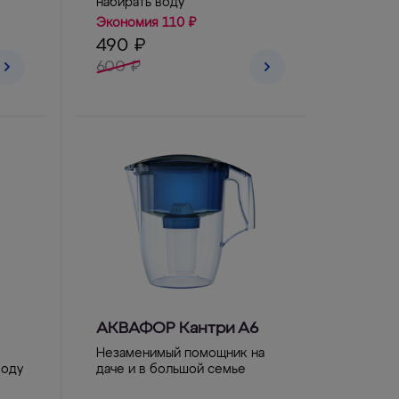
набирать воду
Экономия 110 ₽
490 ₽
600 ₽
АКВАФОР Кантри А6
Незаменимый помощник на
воду
даче и в большой семье