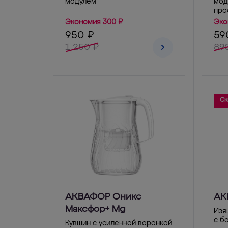
модулем
мод
про
Экономия 300 ₽
Эко
950 ₽
59
1 250 ₽
89
Ск
АКВАФОР Оникс
АК
Максфор+ Mg
Изя
с б
Кувшин с усиленной воронкой