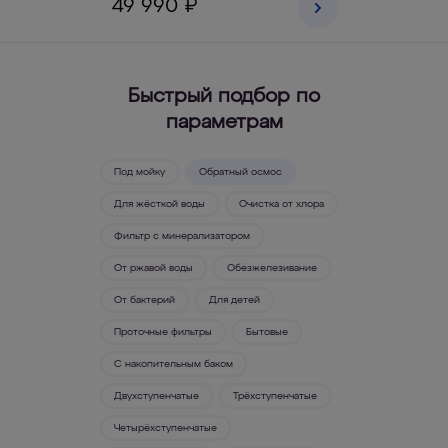
49 990 ₽
Быстрый подбор по
параметрам
Под мойку
Обратный осмос
Для жёсткой воды
Очистка от хлора
Фильтр с минерализатором
От ржавой воды
Обезжелезивание
От бактерий
Для детей
Проточные фильтры
Бытовые
С накопительным баком
Двухступенчатые
Трёхступенчатые
Четырёхступенчатые