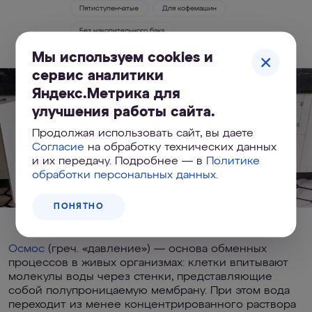
Пятиступенчатые
Для кофемашин
Без накопительного бака
Мы используем cookies и
сервис аналитики
Яндекс.Метрика для
улучшения работы сайта.
Продолжая использовать сайт, вы даете
Согласие
на обработку технических данных
и их передачу. Подробнее — в
Политике
обработки персональных данных
.
ПОНЯТНО
Что такое обратный осмос?
Осмос
(греч. «давление») — основа обменных
процессов в живых организмах: клетки впитывают
молекулы воды через стенки, представляющие
собой полупроницаемую мембрану. При этом вода
переходит из менее концентрированного раствора