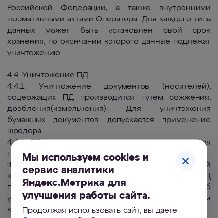
Российской Федерации, а также внутренними
нормативными актами Оператора. Для каждого типа
данных может быть установлен свой срок
хранения, по окончании которого данные подлежат
уничтожению.
4.4. Уничтожение ПД
4.4.1. Уничтожение документов (носителей),
содержащих ПД производится путем сожжения,
дробления(измельчения). Для уничтожения
бумажных документов допускается применение
шредера.
4.4.2. ПД на электронных носителях уничтожаются
путем стирания или форматирования носителя.
Мы используем cookies и
4.4.3. Уничтожение производится внутренней
сервис аналитики
комиссией Оператора. Факт уничтожения ПД
Яндекс.Метрика для
подтверждается документально актом об
улучшения работы сайта.
уничтожении носителей, подписанным членами
комиссии.
Продолжая использовать сайт, вы даете