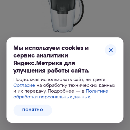
ВАФОР
Аквафор Престиж А5
Система 
Мы используем cookies и
подарок
+ подарок
сервис аналитики
600
₽
870
₽
Морион
Морион
Яндекс.Метрика для
2 890
₽
79 490
₽
улучшения работы сайта.
ПОДРОБНЕЕ
Продолжая использовать сайт, вы даете
ПОДРОБНЕЕ
Согласие
на обработку технических данных
и их передачу. Подробнее — в
Политике
обработки персональных данных
.
ПОНЯТНО
СМОТРЕТЬ ВСЕ ТОВАРЫ МЕСЯЦА