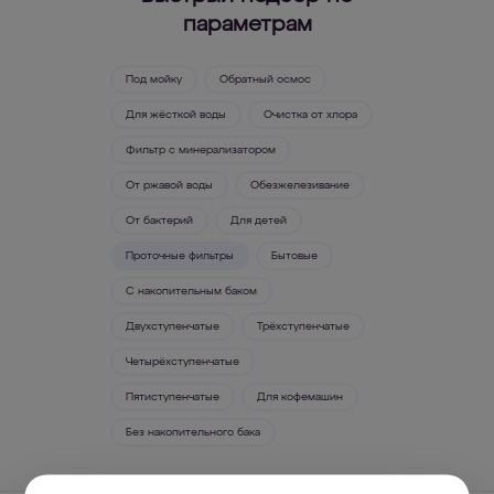
параметрам
Под мойку
Обратный осмос
Для жёсткой воды
Очистка от хлора
Фильтр с минерализатором
От ржавой воды
Обезжелезивание
От бактерий
Для детей
Проточные фильтры
Бытовые
С накопительным баком
Двухступенчатые
Трёхступенчатые
Четырёхступенчатые
Пятиступенчатые
Для кофемашин
Без накопительного бака