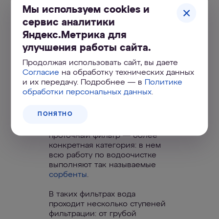
Мы используем cookies и
сервис аналитики
Что такое проточный
Яндекс.Метрика для
сорбционный фильтр
улучшения работы сайта.
для воды?
Продолжая использовать сайт, вы даете
Согласие
на обработку технических данных
Проточным можно назвать
и их передачу. Подробнее — в
Политике
любой фильтр, где вода при
обработки персональных данных
.
очистке проходит через
систему, «подгоняемая» силой
ПОНЯТНО
тяжести или водопроводным
давлением. Сорбционный
проточный фильтр — более
конкретная категория: в нем
всю работу по водоочистке
выполняют так называемые
сорбенты
.
В таких фильтрах вода
проходит несколько ступеней
фильтрации: от грубой