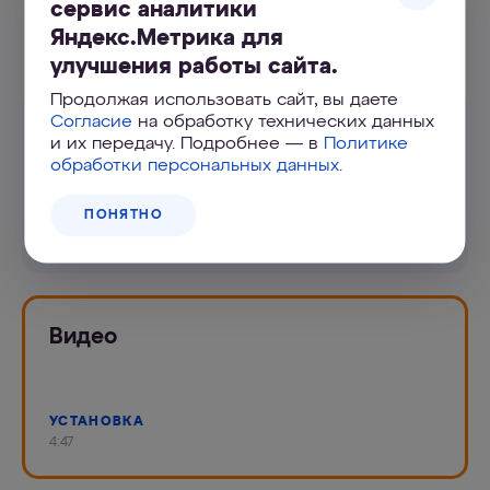
сервис аналитики
Адреса магазинов
Яндекс.Метрика для
улучшения работы сайта.
Продолжая использовать сайт, вы даете
Согласие
на обработку технических данных
Инструкция
и их передачу. Подробнее — в
Политике
К ФИЛЬТРУ
обработки персональных данных
.
.pdf, 1.06 Мб
ПОНЯТНО
ПО ПРОМЫВКЕ
.pdf, 0.1 Мб
Видео
УСТАНОВКА
4:47