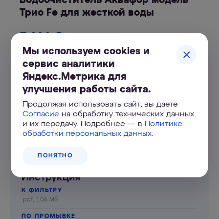
Трио Fe для жесткой воды
3 990
₽
5 990
₽
Мы используем cookies и
сервис аналитики
КУПИТЬ ОНЛАЙН
Яндекс.Метрика для
улучшения работы сайта.
1 год гарантии
Продолжая использовать сайт, вы даете
Согласие
на обработку технических данных
Адреса магазинов
и их передачу. Подробнее — в
Политике
обработки персональных данных
.
ПОНЯТНО
Инструкция
К ФИЛЬТРУ
.pdf, 1.06 Мб
ПО ПРОМЫВКЕ