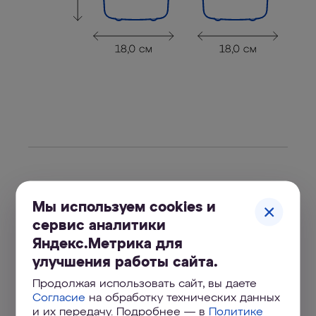
Комплектация
Мы используем cookies и
сервис аналитики
1 шт.
1. Корпус в сборе
Яндекс.Метрика для
улучшения работы сайта.
1 шт.
2. Сменный модуль
В150
ЭКО
Продолжая использовать сайт, вы даете
Согласие
на обработку технических данных
и их передачу. Подробнее — в
Политике