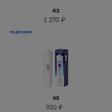
К2
1 270
₽
ПОДРОБНЕЕ
К5
930
₽