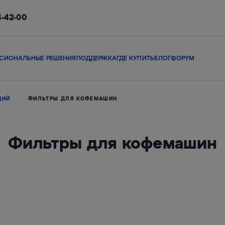
4-42-00
СИОНАЛЬНЫЕ РЕШЕНИЯ
ПОДДЕРЖКА
ГДЕ КУПИТЬ
БЛОГ
ФОРУМ
ы
Сменные модули
Магистральные фильтры
В коттедж
Сопутствующие 
ЦИЙ
ФИЛЬТРЫ ДЛЯ КОФЕМАШИН
Фильтры для кофемашин
льтры
Фильтры-кувшины
Смарт-фильтры
Фи