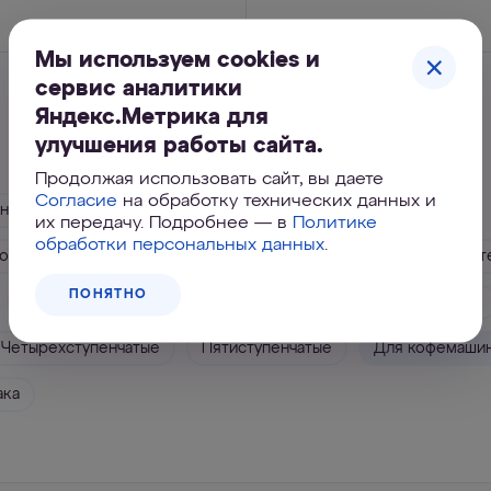
Мы используем cookies и
сервис аналитики
Яндекс.Метрика для
Быстрый подбор по параметрам
улучшения работы сайта.
Продолжая использовать сайт, вы даете
Согласие
на обработку технических данных и
ный осмос
Для жёсткой воды
Очистка от хлора
их передачу. Подробнее — в
Политике
обработки персональных данных
.
тором
От ржавой воды
Обезжелезивание
От бакт
ПОНЯТНО
Бытовые
С накопительным баком
Двухступенчатые
Четырёхступенчатые
Пятиступенчатые
Для кофемаши
ака