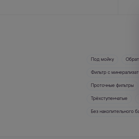
Под мойку
Обрат
Фильтр с минерализа
Проточные фильтры
Трёхступенчатые
Без накопительного б