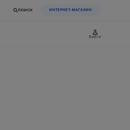
ИНТЕРНЕТ-МАГАЗИН
Войти
товары
Для бизнеса
льтры-насадки
Фильтры-бутылки