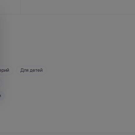
ерий
Для детей
н