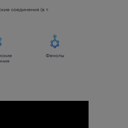
кие соединения (в т.
еские
Фенолы
ения