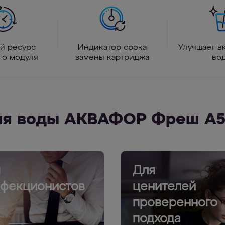
й ресурс
Индикатор срока
Улучшает вк
го модуля
замены картриджа
во
ля воды АКВАФОР Фреш А5
я
Для
фекционистов
ценителей
проверенного
подхода