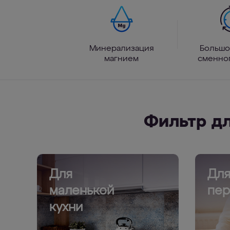
Минерализация
Большо
магнием
сменно
Фильтр д
Для
Дл
маленькой
пер
кухни