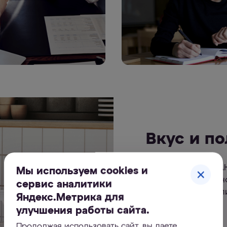
тво
Вкус и по
це
Фильтр-кувшин А
Мы используем cookies и
 летние
вкусной и полезн
сервис аналитики
оды с
аромат ваших нап
Яндекс.Метрика для
улучшения работы сайта.
Продолжая использовать сайт, вы даете