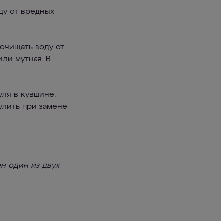
у от вредных
очищать воду от
или мутная. В
уля в кувшине.
улить при замене
н один из двух