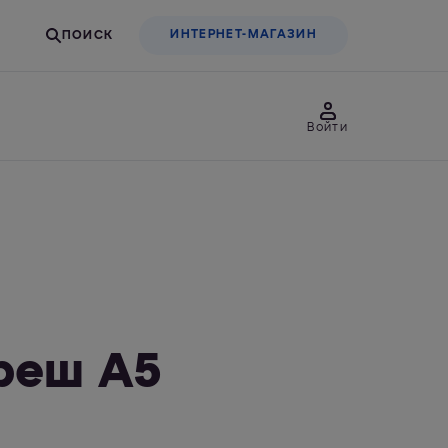
ИНТЕРНЕТ-МАГАЗИН
Войти
товары
Для бизнеса
льтры-насадки
Фильтры-бутылки
реш А5