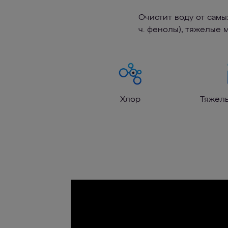
Очистит воду от самы
ч. фенолы), тяжелые 
Хлор
Тяжел