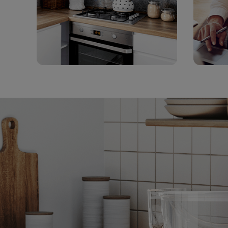
Компактность и удобс
Фильтр-кувшин легко помещается на двер
холодильника. Это позволяет приготовить
прохладительные напитки из очищенной в
добавлением магния.