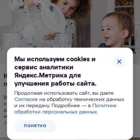
Мы используем cookies и
сервис аналитики
Яндекс.Метрика для
Когда на кухне есть маленький
улучшения работы сайта.
помощник
Продолжая использовать сайт, вы даете
В таком случае лучше выбрать ударопрочный
Согласие
на обработку технических данных
кувшин. Такой фильтр будет абсолютно безопасен
и их передачу. Подробнее — в
Политике
для малыша. К падениям и царапинам устойчивы
обработки персональных данных
.
модели
Прованс
,
Орлеан
и мобильная система
J.SHMIDT 500
.
ПОНЯТНО