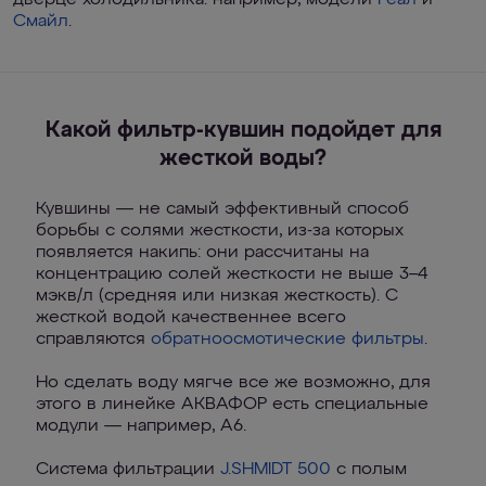
дверце холодильника: например, модели
Реал
и
Смайл
.
Какой фильтр-кувшин подойдет для
жесткой воды?
Кувшины — не самый эффективный способ
борьбы с солями жесткости, из-за которых
появляется накипь: они рассчитаны на
концентрацию солей жесткости не выше 3–4
мэкв/л (средняя или низкая жесткость). С
жесткой водой качественнее всего
справляются
обратноосмотические фильтры
.
Но сделать воду мягче все же возможно, для
этого в линейке АКВАФОР есть специальные
модули — например, А6.
Система фильтрации
J.SHMIDT 500
с полым