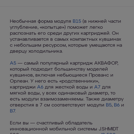
Необычная форма модуля
В15
(в нижней части
углубление, «копытце») поможет легко
распознать его среди других картриджей. Он
устанавливается в самых компактных кувшинах
с небольшим ресурсом, которые умещаются на
дверцу холодильника.
A5
— самый популярный картридж АКВАФОР,
который подходит большинству моделей
кувшинов, включая небьющиеся Прованс и
Орлеан. У него есть «родственники»,
картриджи
A6
для жесткой воды и
A7
для
мягкой воды, у всех одинаковый диаметр, то
есть модули взаимозаменяемы. Также диаметру
отверстия в 7 см соответствуют модули
B5
,
B6
и
B7
.
Если вы — счастливый обладатель
инновационной мобильной системы J.SHMIDT