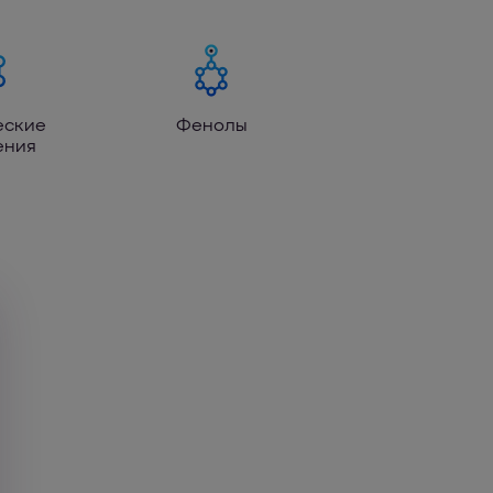
еские
Фенолы
ения