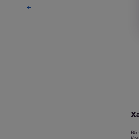
Х
В5 
Ком