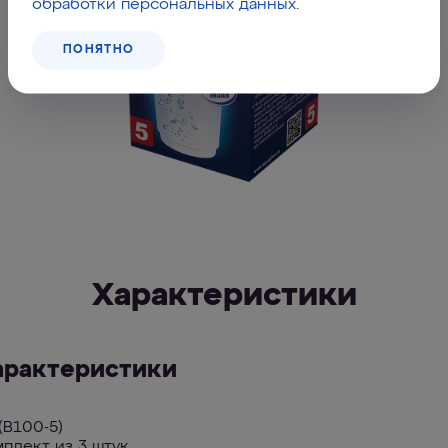
обработки персональных данных
.
ПОНЯТНО
Характеристики
арактеристики
(В100-5)
плект из 3 штук