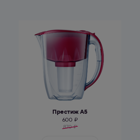
Престиж А5
600 ₽
870
₽