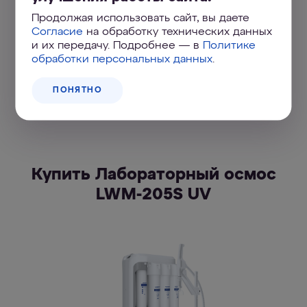
Продолжая использовать сайт, вы даете
1 шт.
Модуль деионизации и
Согласие
на обработку технических данных
микрофильтрации DMC
и их передачу. Подробнее — в
Политике
обработки персональных данных
.
ПОНЯТНО
показать все
Купить Лабораторный осмос
LWM-205S UV