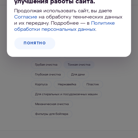
улучшения работы сайта.
Продолжая использовать сайт, вы даете
Согласие
на обработку технических данных
Быстрый подбор по
и их передачу. Подробнее — в
Политике
параметрам
обработки персональных данных
.
ПОНЯТНО
Магистральные фильтры
Для душа
Холодная вода
Горячая вода
Грубая очистка
Тонкая очистка
Глубокая очистка
Для дачи
Корпуса
Нержавейка
Пластик
Для стиральных и посудомоечных машин
Механическая очистка
Фильтры для бойлера