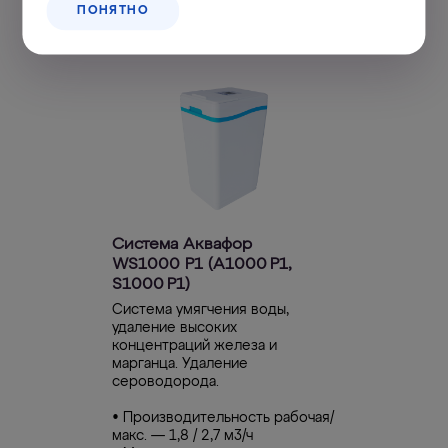
ПОНЯТНО
Система Аквафор
WS1000 P1 (А1000 P1,
S1000 P1)
Система умягчения воды,
удаление высоких
концентраций железа и
марганца. Удаление
сероводорода.
• Производительность рабочая/
макс. — 1,8 / 2,7 м3/ч