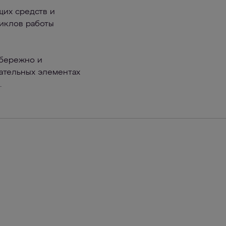
щих средств и
циклов работы
 бережно и
вательных элементах
.