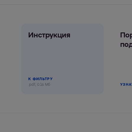
Инструкция
По
по
К ФИЛЬТРУ
.pdf, 0.16 Мб
УЗНА