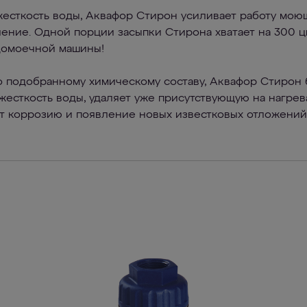
есткость воды, Аквафор Стирон усиливает работу мою
ление. Одной порции засыпки Стирона хватает на 300 
домоечной машины!
о подобранному химическому составу, Аквафор Стирон
есткость воды, удаляет уже присутствующую на нагре
ет коррозию и появление новых известковых отложений