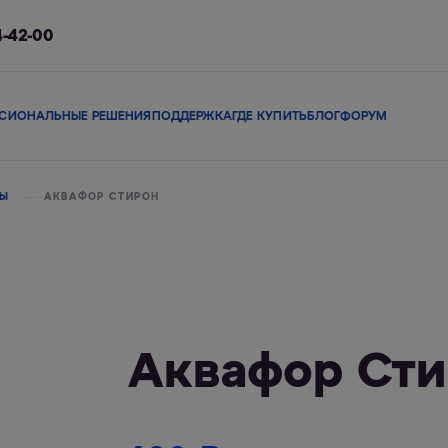
4-42-00
СИОНАЛЬНЫЕ РЕШЕНИЯ
ПОДДЕРЖКА
ГДЕ КУПИТЬ
БЛОГ
ФОРУМ
ы
Сменные модули
Магистральные фильтры
В коттедж
Сопутствующие 
РЫ
АКВАФОР СТИРОН
льтры
Фильтры-кувшины
Смарт-фильтры
Фи
Аквафор Ст