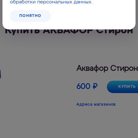
обработки персональных данных
.
ПОНЯТНО
Купить АКВАФОР Стирон
Аквафор Стирон
600
₽
КУПИТЬ
Адреса магазинов