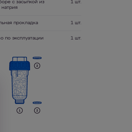
сборе с засыпкой из
1 шт.
 натрия
льная прокладка
1 шт.
во по эксплуатации
1 шт.