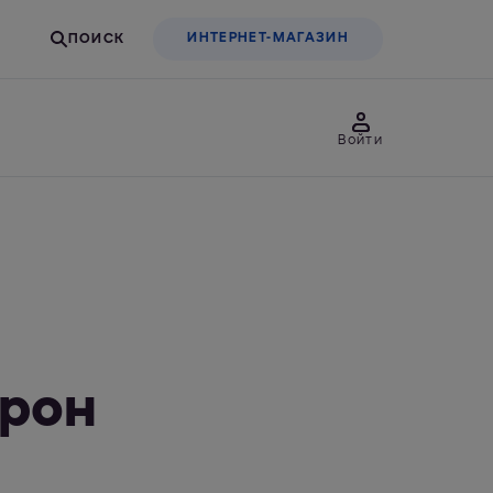
ИНТЕРНЕТ-МАГАЗИН
Войти
товары
Для бизнеса
льтры-насадки
Фильтры-бутылки
ирон