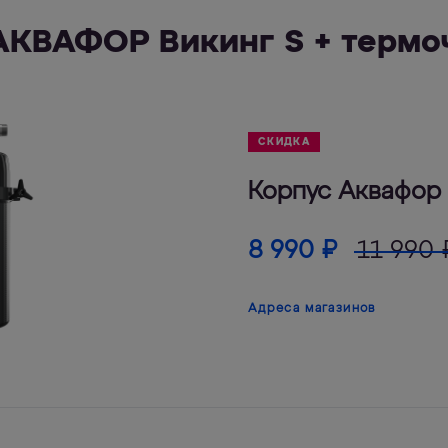
АКВАФОР Викинг S + термо
СКИДКА
Корпус Аквафор 
8 990
₽
11 990
Адреса магазинов