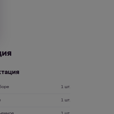
ция
ктация
сборе
1 шт.
н
1 шт.
зъемное
1 шт.