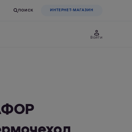
ИНТЕРНЕТ-МАГАЗИН
Войти
товары
Для бизнеса
льтры-насадки
Фильтры-бутылки
АФОР
термочехол