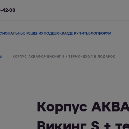
4-42-00
СИОНАЛЬНЫЕ РЕШЕНИЯ
ПОДДЕРЖКА
ГДЕ КУПИТЬ
БЛОГ
ФОРУМ
ы
Сменные модули
Магистральные фильтры
В коттедж
Сопутствующие 
РЫ
КОРПУС АКВАФОР ВИКИНГ S + ТЕРМОЧЕХОЛ В ПОДАРОК
льтры
Фильтры-кувшины
Смарт-фильтры
Фи
Корпус АКВ
Викинг S + 