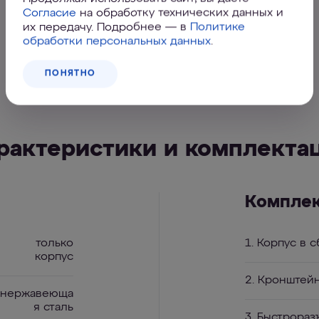
Согласие
на обработку технических данных и
их передачу. Подробнее — в
Политике
обработки персональных данных
.
ПОНЯТНО
рактеристики и комплекта
Компле
только
1. Корпус в 
корпус
2. Кронштей
нержавеюща
я сталь
3. Быстрора