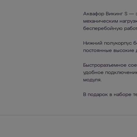
Аквафор Викинг S — э
механическим нагрузк
бесперебойную работ
Нижний полукорпус б
постоянные высокие 
Быстроразъемное соед
удобное подключение 
модуля.
В подарок в наборе т