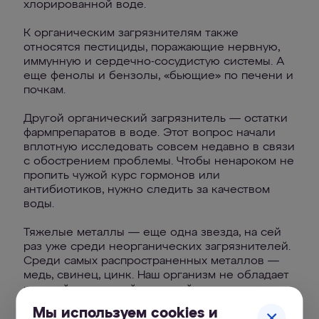
хлорированной воде.
К органическим загрязнителям также
относятся пестициды, поражающие нервную,
иммунную и сердечно-сосудистую системы. А
еще фенолы и бензолы, «бьющие» по печени и
почкам.
Другой органический загрязнитель — остатки
фармпрепаратов в воде. Этот вопрос начали
вплотную исследовать совсем недавно в связи
с обострением проблемы. Чтобы ненароком не
пропить чужой курс гормонов или
антибиотиков, нужно следить за качеством
воды.
Тяжелые металлы — еще одна звезда, на сей
раз уже среди неорганических загрязнителей.
Среди самых распространенных металлов —
медь, свинец, цинк. Наш организм не обладает
никакой природной «защитой» от этих
элементов, они накапливаются и впоследствии
Мы используем cookies и
могут исподтишка выводить из строя нервную