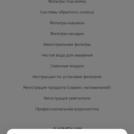
Фильтры под мойку
Системы обратного осмоса
Фильтры-кувшины
Фильтры-насадки
Магистральные фильтры
Чистая вода для умывания
Сменные модули
Инструкции по установке фильтров
Регистрация продукта (сервис напоминаний)
Регистрация умягчителя
Профессиональная водоочистка
О КОМПАНИИ