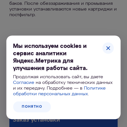
баков. После обеззараживания и промывания
установки устанавливаются новые картриджи и
постфильтр.
Быстрые ссылки
Мы используем cookies и
сервис аналитики
Яндекс.Метрика для
Регистрация фильтра
улучшения работы сайта.
Продолжая использовать сайт, вы даете
Зарегистрируйте ваш фильтр и мы
Согласие
на обработку технических данных
напомним, когда нужно его заменить
и их передачу. Подробнее — в
Политике
обработки персональных данных
.
ЗАРЕГИСТРИРОВАТЬ
ПОНЯТНО
Заказ установки