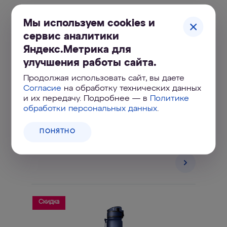
Мы используем cookies и
сервис аналитики
Яндекс.Метрика для
улучшения работы сайта.
Продолжая использовать сайт, вы даете
Согласие
на обработку технических данных
и их передачу. Подробнее — в
Политике
обработки персональных данных
.
АКВАФОР Baby Pro
Система глубокой очистки воды с
ПОНЯТНО
абсолютной защитой от антибиотиков и
гормонов
Скидка