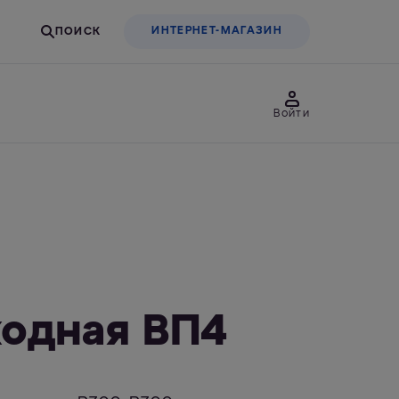
ИНТЕРНЕТ-МАГАЗИН
Войти
товары
Для бизнеса
льтры-насадки
Фильтры-бутылки
ходная ВП4