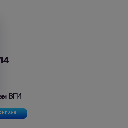
П4
ая ВП4
 ОНЛАЙН