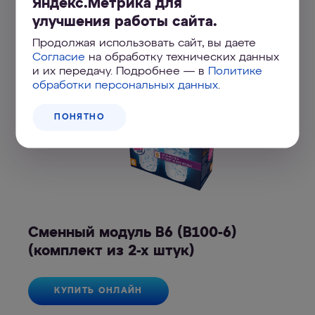
Яндекс.Метрика для
улучшения работы сайта.
Купить АКВАФОР В6 (В100-6)
Комплект из 2 штук
Продолжая использовать сайт, вы даете
Согласие
на обработку технических данных
и их передачу. Подробнее — в
Политике
обработки персональных данных
.
ПОНЯТНО
Сменный модуль В6 (В100-6)
(комплект из 2-х штук)
КУПИТЬ ОНЛАЙН