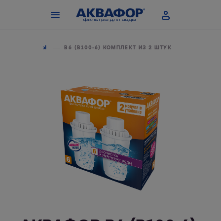
ЬТРЫ-КУВШИНЫ
В6 (В100-6) КОМПЛЕКТ ИЗ 2 ШТУК