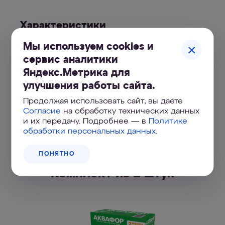
Характеристики
Мы используем cookies и
В8 (В100-8)
сервис аналитики
Комплект из 2 штук
Яндекс.Метрика для
улучшения работы сайта.
Продолжая использовать сайт, вы даете
Согласие
на обработку технических данных
и их передачу. Подробнее — в
Политике
обработки персональных данных
.
ПОНЯТНО
Купить АКВАФОР В8 (В100-8)
Комплект из 2 штук