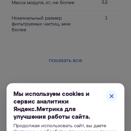
3,5
Масса модуля, кг, не более
1
Номинальный размер
фильтруемых частиц, мкм
более
показать все
Мы используем cookies и
Купить АКВАФОР В150 Плюс
сервис аналитики
Яндекс.Метрика для
улучшения работы сайта.
Продолжая использовать сайт, вы даете