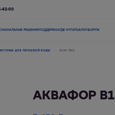
4-42-00
СИОНАЛЬНЫЕ РЕШЕНИЯ
ПОДДЕРЖКА
ГДЕ КУПИТЬ
БЛОГ
ФОРУМ
ы
Сменные модули
Магистральные фильтры
В коттедж
Сопутствующие 
ИСТЕМЫ ДЛЯ ПИТЬЕВОЙ ВОДЫ
В150 PRO
льтры
Фильтры-кувшины
Смарт-фильтры
Фи
АКВАФОР В1