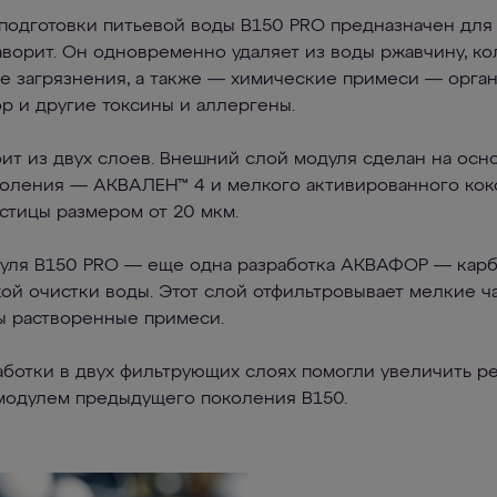
подготовки питьевой воды В150 PRO предназначен для
ворит. Он одновременно удаляет из воды ржавчину, к
ые загрязнения, а также — химические примеси — орга
р и другие токсины и аллергены.
ит из двух слоев. Внешний слой модуля сделан на осн
коления — АКВАЛЕН™ 4 и мелкого активированного коко
стицы размером от 20 мкм.
уля В150 PRO — еще одна разработка АКВАФОР — кар
ой очистки воды. Этот слой отфильтровывает мелкие ч
ы растворенные примеси.
ботки в двух фильтрующих слоях помогли увеличить ре
модулем предыдущего поколения В150.