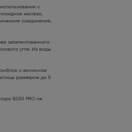
 использования с
оллоидное железо,
нические соединения,
ове запатентованного
сового угля. Из воды
бонблок с волокном
астицы размером до 5
сурс В150 PRO на