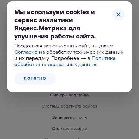
Мы используем cookies и
Портал
сервис аналитики
поддержки
Яндекс.Метрика для
улучшения работы сайта.
Продолжая использовать сайт, вы даете
УЗНАТЬ БОЛЬШЕ
Согласие
на обработку технических данных
и их передачу. Подробнее — в
Политике
обработки персональных данных
.
ПОНЯТНО
ФИЛЬТРЫ ДЛЯ ВОДЫ
Фильтры под мойку
Системы обратного осмоса
Фильтры-кувшины
Фильтры-насадки