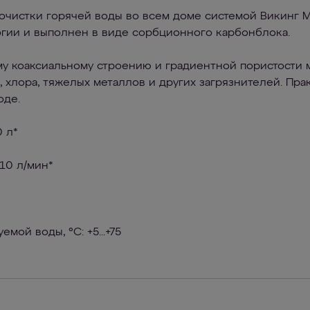
очистки горячей воды во всем доме системой Викинг М
гии и выполнен в виде сорбционного карбонблока.
у коаксиальному строению и градиентной пористости м
, хлора, тяжелых металлов и других загрязнителей. Пр
оде.
 л*
10 л/мин*
мой воды, °C: +5...+75