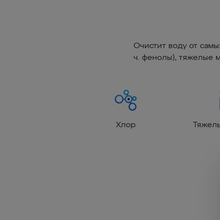
Очистит воду от самы
ч. фенолы), тяжелые 
Хлор
Тяжел