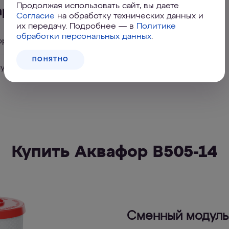
Продолжая использовать сайт, вы даете
арактеристики
Согласие
на обработку технических данных и
их передачу. Подробнее — в
Политике
обработки персональных данных
.
орость фильтрации
10 л/мин
ПОНЯТНО
сурс
15 000 л
Купить Аквафор В505-14
Сменный модуль