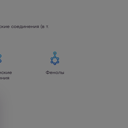
кие соединения (в т.
еские
Фенолы
ения