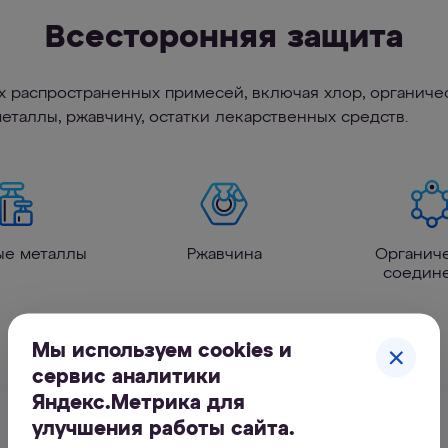
Всесторонняя защита
х распространенных примесей, включая хлор, органичес
металлы, ржавчину, остатки лекарственных средств.
ые металлы
Ржавчина
Органич
соедин
Мы используем cookies и
сервис аналитики
Характеристики
Яндекс.Метрика для
улучшения работы сайта.