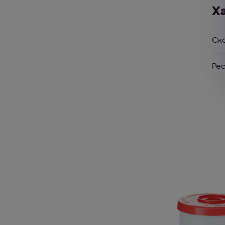
Х
Ск
Ре