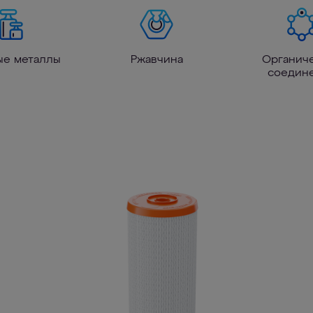
ые металлы
Ржавчина
Органич
соедин