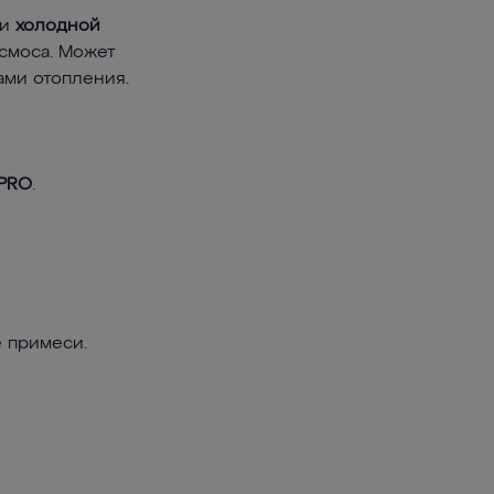
ии
холодной
смоса. Может
ами отопления.
 PRO
.
 примеси.