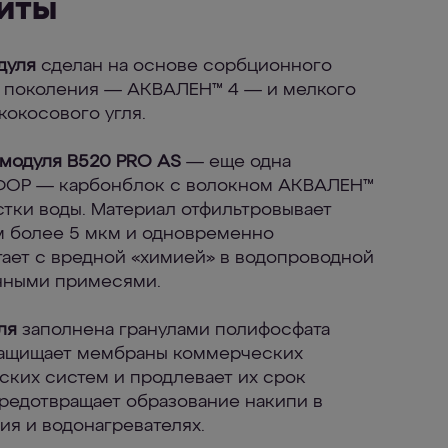
иты
дуля
сделан на основе сорбционного
о поколения — АКВАЛЕН™ 4 — и мелкого
кокосового угля.
 модуля В520 PRO AS
— еще одна
ФОР — карбонблок с волокном АКВАЛЕН™
стки воды. Материал отфильтровывает
м более 5 мкм и одновременно
ает с вредной «химией» в водопроводной
нными примесями.
ля
заполнена гранулами полифосфата
 защищает мембраны коммерческих
ких систем и продлевает их срок
предотвращает образование накипи в
ия и водонагревателях.