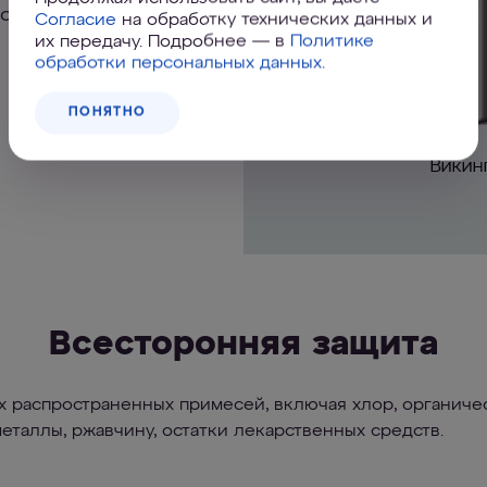
го армированного
Согласие
на обработку технических данных и
их передачу. Подробнее — в
Политике
обработки персональных данных
.
ПОНЯТНО
Всесторонняя защита
х распространенных примесей, включая хлор, органичес
металлы, ржавчину, остатки лекарственных средств.