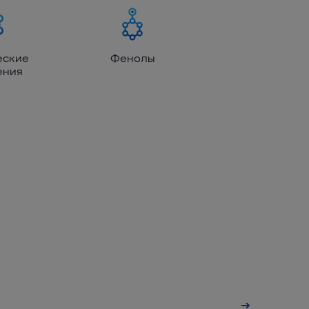
еские
Фенолы
ения