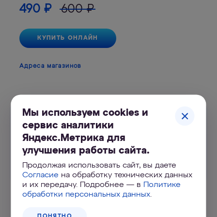
490
₽
600
₽
КУПИТЬ ОНЛАЙН
Адреса магазинов
Мы используем cookies и
Инструкция
сервис аналитики
Яндекс.Метрика для
улучшения работы сайта.
К ФИЛЬТРУ
Продолжая использовать сайт, вы даете
.pdf, 0.19 Мб
Согласие
на обработку технических данных
и их передачу. Подробнее — в
Политике
обработки персональных данных
.
Портал
ПОНЯТНО