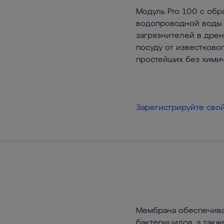
Модуль Pro 100 с об
водопроводной воды с
загрязнителей в дрен
посуду от известково
простейших без хими
Зарегистрируйте сво
Мембрана обеспечива
бактерицидов, а такж