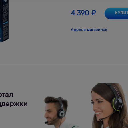
4 390
₽
КУПИ
Адреса магазинов
ртал
ддержки