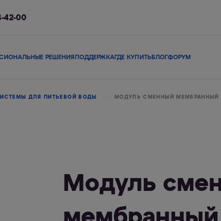
4-42-00
СИОНАЛЬНЫЕ РЕШЕНИЯ
ПОДДЕРЖКА
ГДЕ КУПИТЬ
БЛОГ
ФОРУМ
ы
Сменные модули
Магистральные фильтры
В коттедж
Сопутствующие 
ИСТЕМЫ ДЛЯ ПИТЬЕВОЙ ВОДЫ
МОДУЛЬ СМЕННЫЙ МЕМБРАННЫЙ 
льтры
Фильтры-кувшины
Смарт-фильтры
Фи
Модуль сме
мембранный 