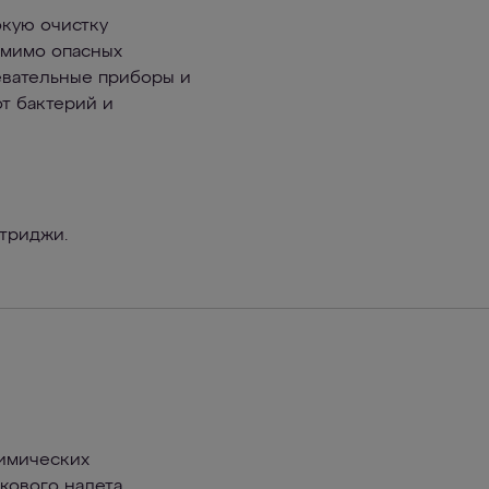
окую очистку
омимо опасных
евательные приборы и
т бактерий и
ртриджи.
химических
кового налета.