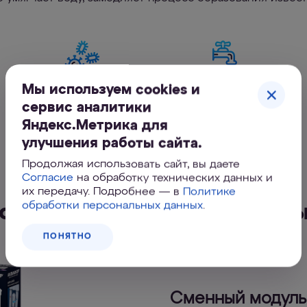
Мы используем cookies и
Бактерии и вирусы
Известковый налет
(накипь)
сервис аналитики
Яндекс.Метрика для
улучшения работы сайта.
Продолжая использовать сайт, вы даете
Согласие
на обработку технических данных и
их передачу. Подробнее — в
Политике
обработки персональных данных
.
одуль сменный мембранны
ПОНЯТНО
Сменный модуль