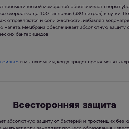
ратноосмотической мембраной обеспечивает сверхглуб
о скоростью до 100 галлонов (380 литров) в сутки. П
аж отправляются и соли жесткости, избавляя водонагр
го налета. Мембрана обеспечивает абсолютную защиту о
ческих бактерицидов.
й фильтр
и мы напомним, когда придет время менять ка
Всесторонняя защита
ет абсолютную защиту от бактерий и простейших без 
е умягчает воду, замедляет процесс образования извест