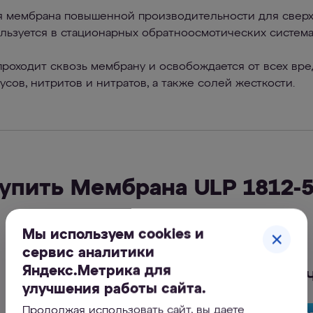
 мембрана повышенной производительности для сверх
ользуется в стационарных обратноосмотических систе
роходит сквозь мембрану и освобождается от всех вре
усов, нитритов и нитратов, а также солей жесткости.
упить Мембрана ULP 1812-
Мы используем cookies и
сервис аналитики
Яндекс.Метрика для
Обратноосмотич
улучшения работы сайта.
Продолжая использовать сайт, вы даете