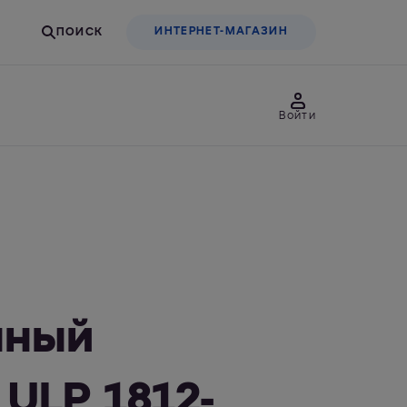
ИНТЕРНЕТ-МАГАЗИН
Войти
товары
Для бизнеса
льтры-насадки
Фильтры-бутылки
нный
ULP 1812-