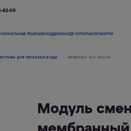
4-42-00
СИОНАЛЬНЫЕ РЕШЕНИЯ
ПОДДЕРЖКА
ГДЕ КУПИТЬ
БЛОГ
ФОРУМ
ы
Сменные модули
Магистральные фильтры
В коттедж
Сопутствующие 
ИСТЕМЫ ДЛЯ ПИТЬЕВОЙ ВОДЫ
МЕМБРАНА ULP 1812-50
льтры
Фильтры-кувшины
Смарт-фильтры
Фи
Модуль сме
мембранный 