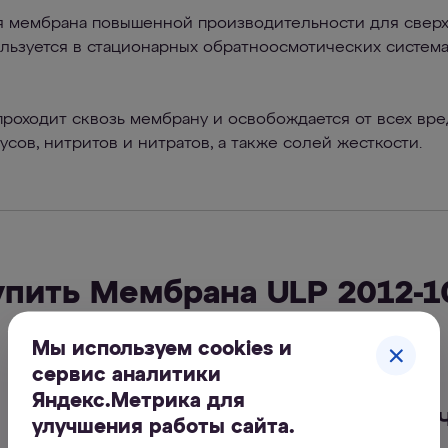
 мембрана повышенной производительности для сверх
ользуется в стационарных обратноосмотических систе
роходит сквозь мембрану и освобождается от всех вре
усов, нитритов и нитратов, а также солей жесткости.
упить Мембрана ULP 2012-1
Мы используем cookies и
сервис аналитики
Яндекс.Метрика для
Обратноосмотич
улучшения работы сайта.