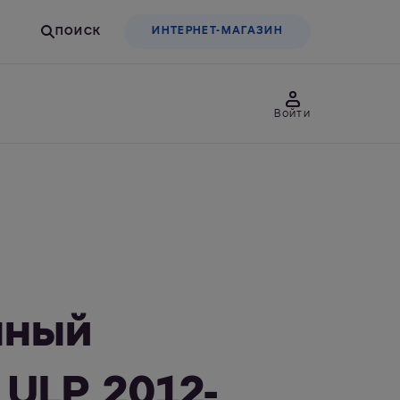
ИНТЕРНЕТ-МАГАЗИН
Войти
товары
Для бизнеса
льтры-насадки
Фильтры-бутылки
нный
ULP 2012-