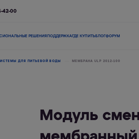
4-42-00
СИОНАЛЬНЫЕ РЕШЕНИЯ
ПОДДЕРЖКА
ГДЕ КУПИТЬ
БЛОГ
ФОРУМ
ы
Сменные модули
Магистральные фильтры
В коттедж
Сопутствующие 
ИСТЕМЫ ДЛЯ ПИТЬЕВОЙ ВОДЫ
МЕМБРАНА ULP 2012-100
льтры
Фильтры-кувшины
Смарт-фильтры
Фи
Модуль сме
мембранный 