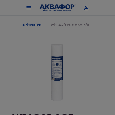
АГИСТРАЛЬНЫЕ ФИЛЬТРЫ
ЭФГ 112/508 5 МКМ Х/В