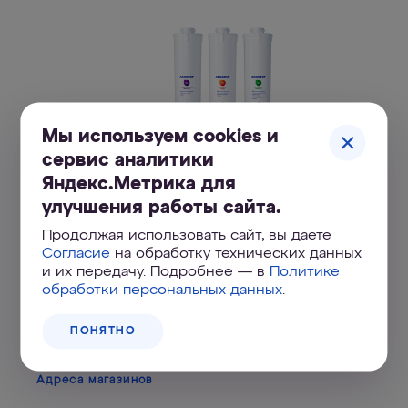
Мы используем cookies и
сервис аналитики
Яндекс.Метрика для
Комплект сменных модулей для
улучшения работы сайта.
Аквафор Кристалл H на год
Продолжая использовать сайт, вы даете
Согласие
на обработку технических данных
3 700
₽
и их передачу. Подробнее — в
Политике
обработки персональных данных
.
КУПИТЬ ОНЛАЙН
ПОНЯТНО
Адреса магазинов