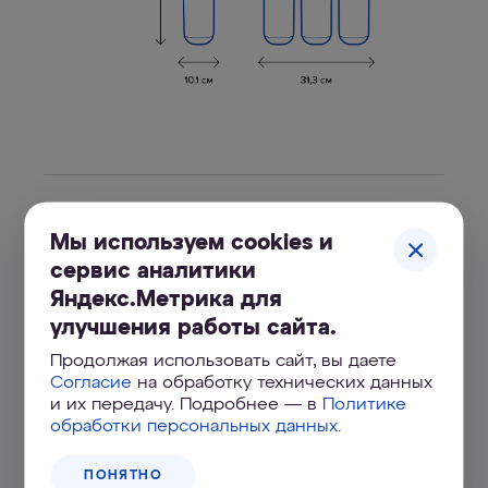
Комплектация
Мы используем cookies и
сервис аналитики
Яндекс.Метрика для
2 шт.
Сменный модуль КHC
улучшения работы сайта.
1 шт.
Сменный модуль К2
Продолжая использовать сайт, вы даете
Согласие
на обработку технических данных
и их передачу. Подробнее — в
Политике
1 шт.
Коллектор в сборе
обработки персональных данных
.
1 шт.
Расходомер
ПОНЯТНО