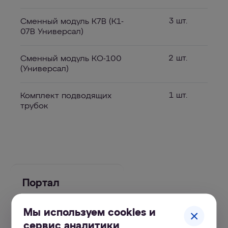
3 шт.
Сменный модуль К7В (К1-
07В Универсал)
2 шт.
Сменный модуль КО-100
(Универсал)
1 шт.
Комплект подводящих
трубок
Портал
поддержки
Мы используем cookies и
сервис аналитики