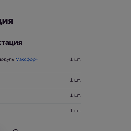
ция
ктация
модуль
Максфор+
1 шт.
1 шт.
1 шт.
1 шт.