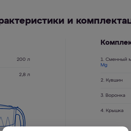
рактеристики и комплекта
Компле
200 л
1. Сменный 
Mg
2,8 л
2. Кувшин
3. Воронка
4. Крышка