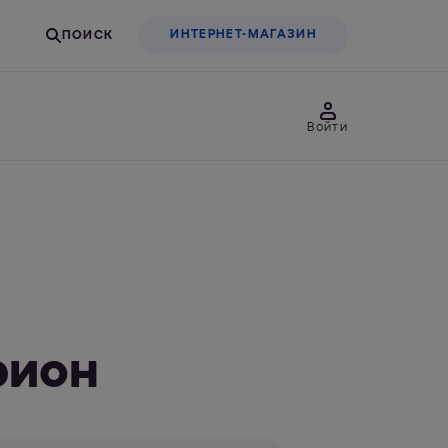
ИНТЕРНЕТ-МАГАЗИН
Войти
товары
Для бизнеса
льтры-насадки
Фильтры-бутылки
рион