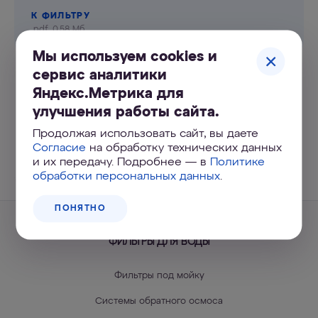
К ФИЛЬТРУ
.pdf, 0.58 Мб
Мы используем cookies и
сервис аналитики
Яндекс.Метрика для
Портал
улучшения работы сайта.
поддержки
Продолжая использовать сайт, вы даете
Согласие
на обработку технических данных
и их передачу. Подробнее — в
Политике
УЗНАТЬ БОЛЬШЕ
обработки персональных данных
.
ПОНЯТНО
ФИЛЬТРЫ ДЛЯ ВОДЫ
Фильтры под мойку
Системы обратного осмоса