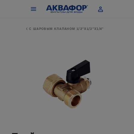
Е
ТРОЙНИК С ШАРОВЫМ КЛАПАНОМ 1/2"Х1/2"Х1/4"