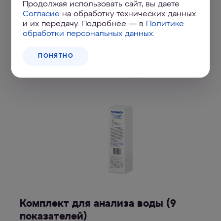
Продолжая использовать сайт, вы даете
Согласие
на обработку технических данных
и их передачу. Подробнее — в
Политике
обработки персональных данных
.
Купить Комплект для
ПОНЯТНО
анализа воды
Комплект для анализа воды (9
показателей)