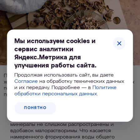
Мы используем cookies и
сервис аналитики
Яндекс.Метрика для
улучшения работы сайта.
Продолжая использовать сайт, вы даете
Помимо воды, из которой фтор действительно
Согласие
на обработку технических данных
хорошо усваивается, он в значительных количествах
и их передачу. Подробнее — в
Политике
поступает с пищей. Фтор есть во многих пищевых
обработки персональных данных
.
продуктах — рыбе, мясе, крупах, орехах, чае.
ПОНЯТНО
Поступление больших количеств фтора из
окружающей среды маловероятно: фторидные
минералы не слишком распространены и
вдобавок малорастворимы. Что касается
намеренного фторирования воды общего