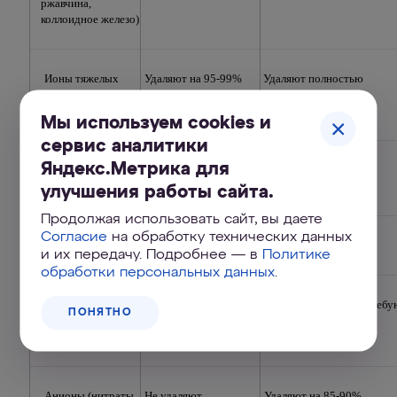
ржавчина, 
коллоидное железо)
Ионы тяжелых 
Удаляют на 95-99%
 Удаляют полностью
металлов (свинец, 
ртуть, медь и т.д.)
Мы используем cookies и
сервис аналитики
Яндекс.Метрика для
Органические 
Удаляют на 95-99%
Удаляют полностью
соединения
улучшения работы сайта.
Продолжая использовать сайт, вы даете
Согласие
на обработку технических данных
Активный хлор
Удаляют полностью
Удаляют полностью
и их передачу. Подробнее — в
Политике
обработки персональных данных
.
Соли жесткости
Удаляют, но недолго. 
Удаляют на 99%, не требую
ПОНЯТНО
Требуют постоянной 
регенерации
регенерации
Анионы (нитраты, 
Не удаляют
Удаляют на 85-90%