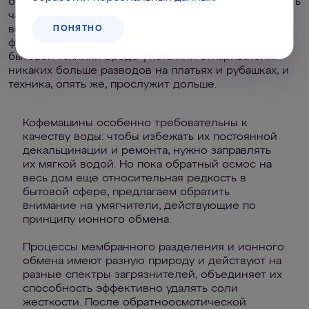
обеспечить всю семью вкусными обедами и сделать
чаепитие действительно приятным. Даже больше –
воды, прошедшей обратноосмотическую
ПОНЯТНО
фильтрацию, вполне хватит на заправку небольшой
бытовой техники вроде утюга или отпаривателя:
никаких больше разводов на платьях и рубашках, и
техника, опять же, прослужит дольше.
Кофемашины особенно требовательны к
качеству воды: чтобы избежать их постоянной
декальцинации и ремонта, нужно заправлять
их мягкой водой. Но пока обратный осмос на
весь дом еще относительная редкость в
бытовой сфере, предлагаем обратить
внимание на умягчители, действующие по
принципу ионного обмена.
Процессы мембранного разделения и ионного
обмена имеют разную природу и действуют на
разные спектры загрязнителей, объединяет их
способность эффективно удалять соли
жесткости. После обратноосмотической