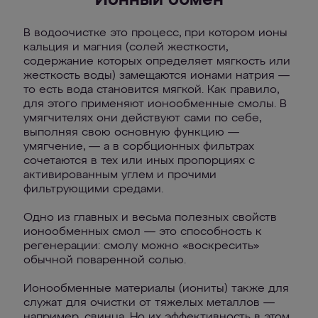
Ионный обмен
В водоочистке это процесс, при котором ионы
кальция и магния (солей жесткости,
содержание которых определяет мягкость или
жесткость воды) замещаются ионами натрия —
то есть вода становится мягкой. Как правило,
для этого применяют ионообменные смолы. В
умягчителях они действуют сами по себе,
выполняя свою основную функцию —
умягчение, — а в сорбционных фильтрах
сочетаются в тех или иных пропорциях с
активированным углем и прочими
фильтрующими средами.
Одно из главных и весьма полезных свойств
ионообменных смол — это способность к
регенерации: смолу можно «воскресить»
обычной поваренной солью.
Ионообменные материалы (иониты) также для
служат для очистки от тяжелых металлов —
например, свинца. Но их эффективность в этом