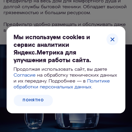
Предфильтр на весь дом для комфортного душа и
долгой службы бытовой техники. Обладает высокой
грязеемкостью и большим ресурсом.
Предфильтр удобно размещать и обслуживать даже
в очень ограниченном пространстве.
Мы используем cookies и
сервис аналитики
Яндекс.Метрика для
улучшения работы сайта.
Продолжая использовать сайт, вы даете
Согласие
на обработку технических данных
и их передачу. Подробнее — в
Политике
обработки персональных данных
.
ПОНЯТНО